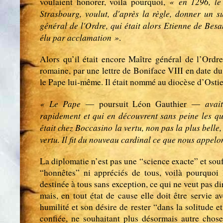
« en 1296, le 
voulaient honorer, voila pourquoi,
Strasbourg, voulut, d'après la règle, donner un 
général de l'Ordre, qui était alors Etienne de Be
élu par acclamation »
.
Alors qu’il était encore Maître général de l’Ordre
romaine, par une lettre de Boniface VIII en date d
le Pape lui-même. Il était nommé au diocèse d’Ostie
« Le Pape
avai
― poursuit Léon Gauthier ―
rapidement et qui en découvrent sans peine les qu
était chez Boccasino la vertu, non pas la plus belle, 
vertu. Il fit du nouveau cardinal ce que nous appel
La diplomatie n’est pas une “science exacte” et sou
“honnêtes” ni appréciés de tous, voilà pourquoi 
destinée à tous sans exception, ce qui ne veut pas di
mais, en tout état de cause elle doit être servie 
humilité et son désire de rester “dans la solitude e
confiée, ne souhaitant plus désormais autre chose