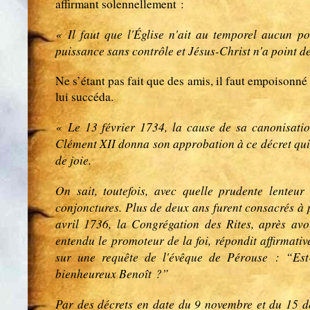
affirmant solennellement :
« Il faut que l'Église n'ait au temporel aucun p
puissance sans contrôle et Jésus-Christ n'a point d
Ne s’étant pas fait que des amis, il faut empoisonné
lui succéda.
« Le 13 février 1734, la cause de sa canonisatio
Clément XII donna son approbation à ce décret qui
de joie.
On sait, toutefois, avec quelle prudente lenteu
conjonctures. Plus de deux ans furent consacrés à p
avril 1736, la Congrégation des Rites, après avo
entendu le promoteur de la foi, répondit affirmati
sur une requête de l'évêque de Pérouse : “Est
bienheureux Benoît ?”
Par des décrets en date du 9 novembre et du 15 d