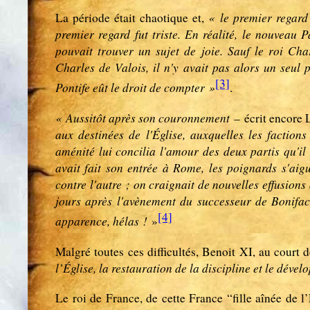
« le premier regard
La période était chaotique et,
premier regard fut triste. En réalité, le nouveau P
pouvait trouver un sujet de joie. Sauf le roi Cha
Charles de Valois, il n'y avait pas alors un seul 
[3]
Pontife eût le droit de compter »
.
« Aussitôt après son couronnement
– écrit encore
aux destinées de l'Église, auxquelles les faction
aménité lui concilia l'amour des deux partis qu'il
avait fait son entrée à Rome, les poignards s'aigu
contre l'autre ; on craignait de nouvelles effusion
jours après l'avènement du successeur de Boniface
[4]
apparence, hélas !
»
Malgré toutes ces difficultés, Benoit XI, au court 
l’Église, la restauration de la discipline et le déve
Le roi de France, de cette France “fille aînée de l’