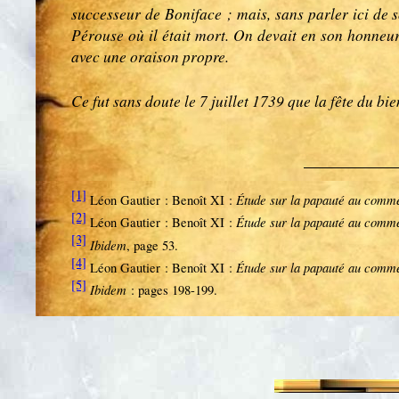
successeur de Boniface ; mais, sans parler ici de so
Pérouse où il était mort. On devait en son honneu
avec une oraison propre.
Ce fut sans doute le 7 juillet 1739 que la fête du bi
[1]
Étude sur la papauté au com
Léon Gautier : Benoît XI :
[2]
Étude sur la papauté au com
Léon Gautier : Benoît XI :
[3]
Ibidem
, page 53.
[4]
Étude sur la papauté au com
Léon Gautier : Benoît XI :
[5]
Ibidem
: pages 198-199.