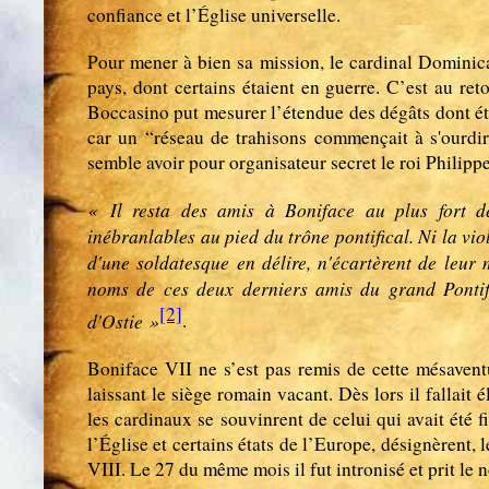
confiance et l’Église universelle.
Pour mener à bien sa mission, le cardinal Dominica
pays, dont certains étaient en guerre. C’est au re
Boccasino put mesurer l’étendue des dégâts dont éta
car un “réseau de trahisons commençait à s'ourdir 
semble avoir pour organisateur secret le roi Philipp
« Il resta des amis à Boniface au plus fort de
inébranlables au pied du trône pontifical. Ni la vio
d'une soldatesque en délire, n'écartèrent de leur m
noms de ces deux derniers amis du grand Pontife
[2]
d'Ostie »
.
Boniface VII ne s’est pas remis de cette mésavent
laissant le siège romain vacant. Dès lors il fallait
les cardinaux se souvinrent de celui qui avait été f
l’Église et certains états de l’Europe, désignèrent
VIII. Le 27 du même mois il fut intronisé et prit le